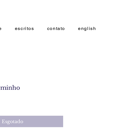
e
escritos
contato
english
arminho
eço
Esgotado