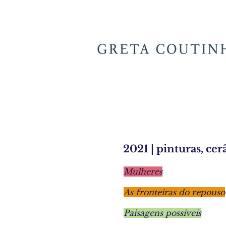
2021 | pinturas, ce
Mulheres
As fronteiras do repouso
Paisagens possíveis