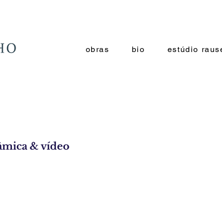
obras
bio
estúdio raus
râmica & vídeo